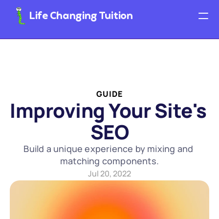
Life Changing Tuition
1:1 Tuition
Class Bookings
GUIDE
Contact Us
Improving Your Site's 
SEO
Parent Meetings
Build a unique experience by mixing and 
Free Resources
matching components.
Jul 20, 2022
Books
Videos